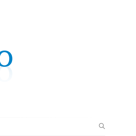
.COM
L