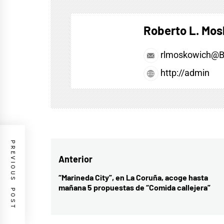
Roberto L. Mo
rlmoskowich@
http://admin
PREVIOUS POST
Navegación
Anterior
de
“Marineda City”, en La Coruña, acoge hasta
Entrada
mañana 5 propuestas de “Comida callejera”
entradas
anterior: