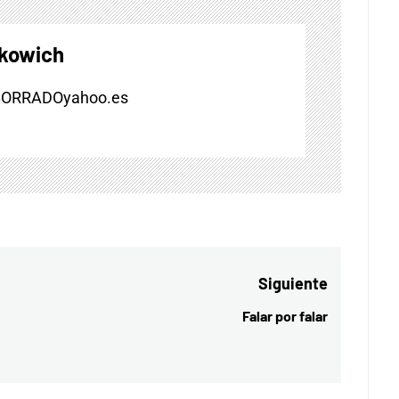
skowich
BORRADOyahoo.es
Siguiente
Falar por falar
Entrada
siguiente: