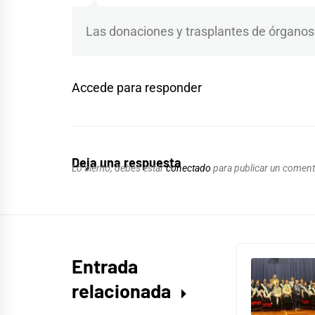
Las donaciones y trasplantes de órganos
Accede para responder
Deja una respuesta
Lo siento, debes estar
conectado
para publicar un coment
Entrada
relacionada