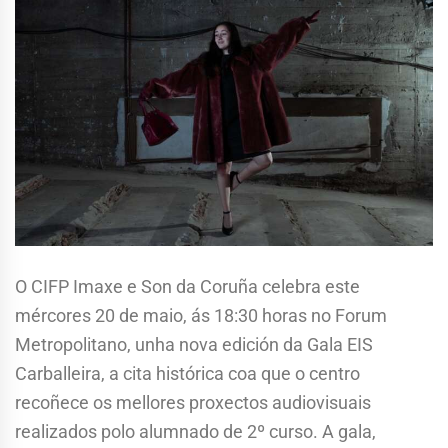
O CIFP Imaxe e Son da Coruña celebra este
mércores 20 de maio, ás 18:30 horas no Forum
Metropolitano, unha nova edición da Gala EIS
Carballeira, a cita histórica coa que o centro
recoñece os mellores proxectos audiovisuais
realizados polo alumnado de 2º curso. A gala,