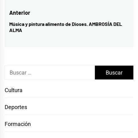
Navegación
Anterior
de
Música y pintura alimento de Dioses. AMBROSÍA DEL
Entrada
ALMA
entradas
anterior:
Buscar:
Cultura
Deportes
Formación