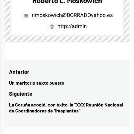
Roberto L. Moskowich
rlmoskowich@BORRADOyahoo.es
http://admin
Navegación
Anterior
de
Un meritorio sexto puesto
Entrada
entradas
anterior:
Siguiente
La Coruña acogió, con éxito, la “XXX Reunión Nacional
Entrada
de Coordinadores de Trasplantes”
siguiente: