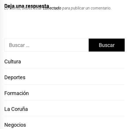
Deja una respuesta
Lo siento, debes estar
conectado
para publicar un comentario.
Buscar:
Cultura
Deportes
Formación
La Coruña
Negocios