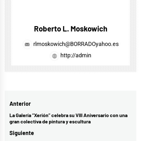
Roberto L. Moskowich
rlmoskowich@BORRADOyahoo.es
http://admin
Navegación
Anterior
de
La Galería “Xerión” celebra su VIII Aniversario con una
Entrada
gran colectiva de pintura y escultura
entradas
anterior:
Siguiente