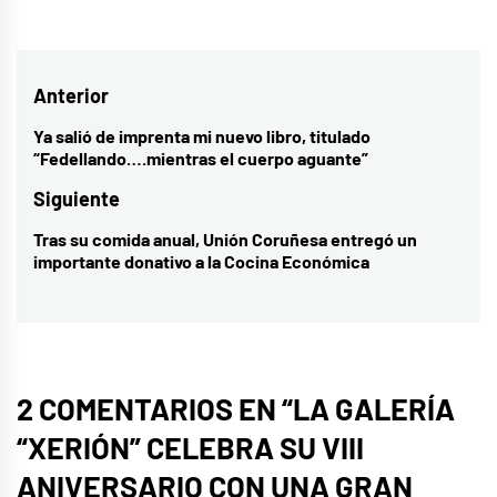
Navegación
Anterior
de
Ya salió de imprenta mi nuevo libro, titulado
Entrada
“Fedellando….mientras el cuerpo aguante”
entradas
anterior:
Siguiente
Tras su comida anual, Unión Coruñesa entregó un
Entrada
importante donativo a la Cocina Económica
siguiente:
2 COMENTARIOS EN “
LA GALERÍA
“XERIÓN” CELEBRA SU VIII
ANIVERSARIO CON UNA GRAN