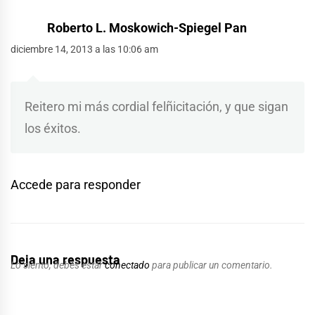
Roberto L. Moskowich-Spiegel Pan
diciembre 14, 2013 a las 10:06 am
Reitero mi más cordial felñicitación, y que sigan
los éxitos.
Accede para responder
Deja una respuesta
Lo siento, debes estar
conectado
para publicar un comentario.