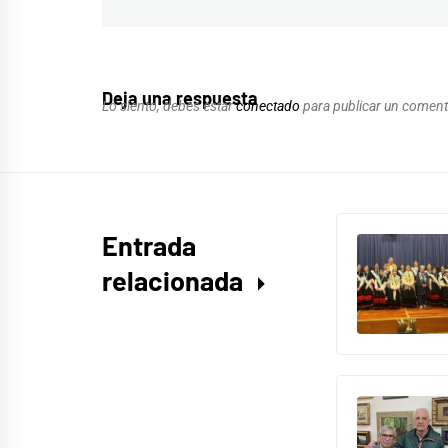
Deja una respuesta
Lo siento, debes estar
conectado
para publicar un coment
Entrada
relacionada