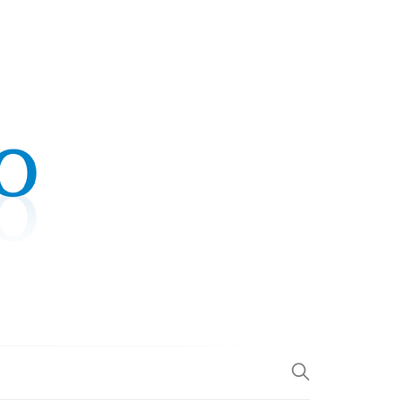
.COM
L