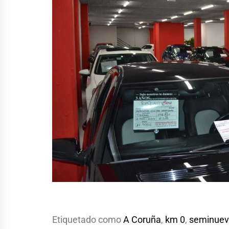
Etiquetado como
A Coruña
,
km 0
,
seminuev