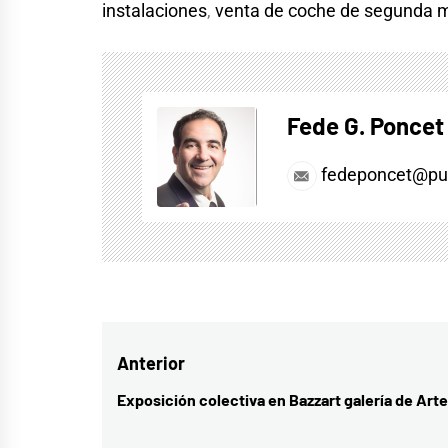
instalaciones
,
venta de coche de segunda 
Fede G. Poncet
fedeponcet@pul
Navegación
Anterior
de
Exposición colectiva en Bazzart galería de Arte
Entrada
entradas
anterior: