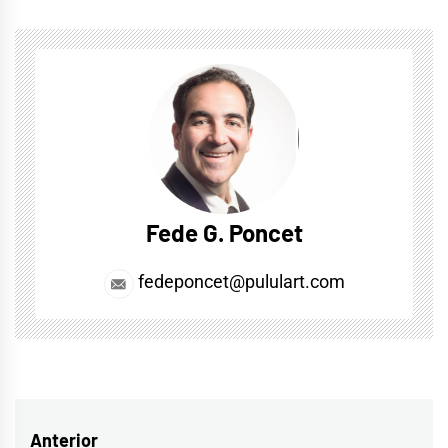
Fede G. Poncet
fedeponcet@pululart.com
Navegación
Anterior