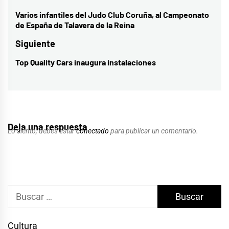
de
Varios infantiles del Judo Club Coruña, al Campeonato
Entrada
de España de Talavera de la Reina
entradas
anterior:
Siguiente
Top Quality Cars inaugura instalaciones
Entrada
siguiente:
Deja una respuesta
Lo siento, debes estar
conectado
para publicar un comentario.
Buscar:
Cultura