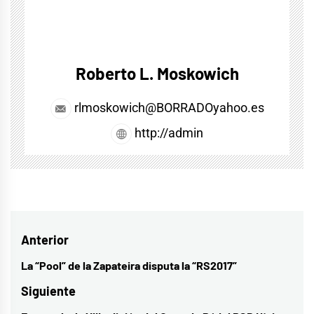
Roberto L. Moskowich
rlmoskowich@BORRADOyahoo.es
http://admin
Navegación
Anterior
de
La “Pool” de la Zapateira disputa la “RS2017”
Entrada
entradas
anterior:
Siguiente