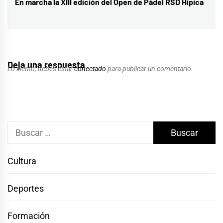
En marcha la XIII edición del Open de Pádel RSD Hípica
Entrada
siguiente:
Deja una respuesta
Lo siento, debes estar
conectado
para publicar un comentario.
Buscar:
Cultura
Deportes
Formación