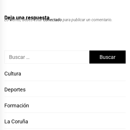
Deja una respuesta
Lo siento, debes estar
conectado
para publicar un comentario.
Buscar:
Cultura
Deportes
Formación
La Coruña