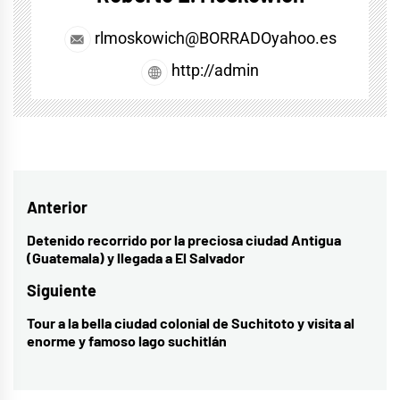
rlmoskowich@BORRADOyahoo.es
http://admin
Navegación
Anterior
de
Detenido recorrido por la preciosa ciudad Antigua
Entrada
(Guatemala) y llegada a El Salvador
entradas
anterior:
Siguiente
Tour a la bella ciudad colonial de Suchitoto y visita al
Entrada
enorme y famoso lago suchitlán
siguiente: