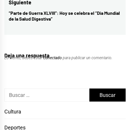
Siguiente
“Parte de Guerra XLVIII”: Hoy se celebra el “Día Mundial
Entrada
de la Salud Digestiva”
siguiente:
Deja una respuesta
Lo siento, debes estar
conectado
para publicar un comentario.
Buscar:
Cultura
Deportes