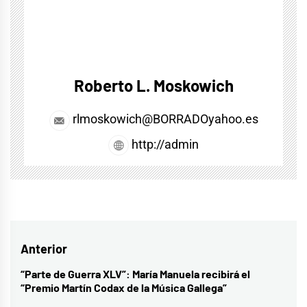
Roberto L. Moskowich
rlmoskowich@BORRADOyahoo.es
http://admin
Navegación
Anterior
de
“Parte de Guerra XLV”: María Manuela recibirá el
Entrada
“Premio Martín Codax de la Música Gallega”
entradas
anterior: