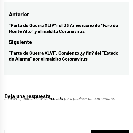
Navegación
Anterior
de
“Parte de Guerra XLIV”: el 23 Aniversario de “Faro de
Entrada
Monte Alto” y el maldito Coronavirus
entradas
anterior:
Siguiente
“Parte de Guerra XLVI”: Comienzo ¿y fin? del “Estado
Entrada
de Alarma” por el maldito Coronavirus
siguiente:
Deja una respuesta
Lo siento, debes estar
conectado
para publicar un comentario.