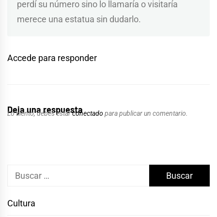
perdí su número sino lo llamaría o visitaría
merece una estatua sin dudarlo.
Accede para responder
Deja una respuesta
Lo siento, debes estar
conectado
para publicar un comentario.
Buscar:
Cultura