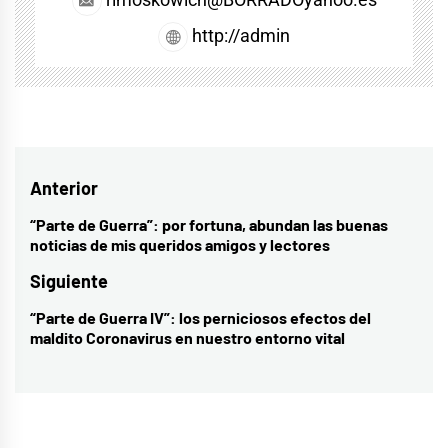
http://admin
Navegación
Anterior
de
“Parte de Guerra”: por fortuna, abundan las buenas
Entrada
noticias de mis queridos amigos y lectores
entradas
anterior:
Siguiente
“Parte de Guerra IV”: los perniciosos efectos del
Entrada
maldito Coronavirus en nuestro entorno vital
siguiente: