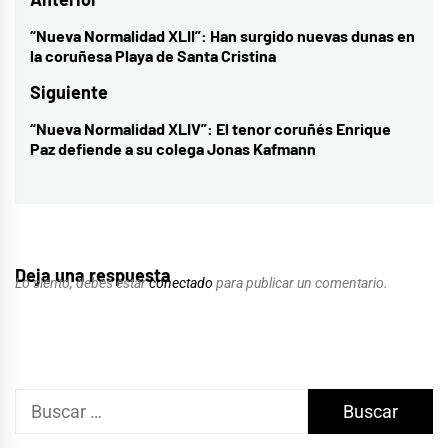
Navegación
de
“Nueva Normalidad XLII”: Han surgido nuevas dunas en
Entrada
la coruñesa Playa de Santa Cristina
entradas
anterior:
Siguiente
“Nueva Normalidad XLIV”: El tenor coruñés Enrique
Entrada
Paz defiende a su colega Jonas Kafmann
siguiente:
Deja una respuesta
Lo siento, debes estar
conectado
para publicar un comentario.
Buscar: