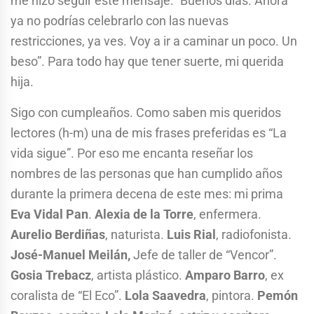
me hizo seguir este mensaje: “Buenos días. Ahora
ya no podrías celebrarlo con las nuevas
restricciones, ya ves. Voy a ir a caminar un poco. Un
beso”. Para todo hay que tener suerte, mi querida
hija.
Sigo con cumpleaños. Como saben mis queridos
lectores (h-m) una de mis frases preferidas es “La
vida sigue”. Por eso me encanta reseñar los
nombres de las personas que han cumplido años
durante la primera decena de este mes: mi prima
Eva Vidal Pan
.
Alexia de la Torre
, enfermera.
Aurelio Berdiñas
, naturista.
Luis Rial
, radiofonista.
José-Manuel Meilán,
Jefe de taller de “Vencor”.
Gosia Trebacz
, artista plástico.
Amparo Barro
, ex
coralista de “El Eco”.
Lola Saavedra
, pintora.
Pemón