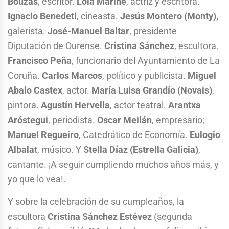
Bouzas
, escritor.
Lola Mariné
, actriz y escritora.
Ignacio Benedeti
, cineasta.
Jesús Montero
(Monty),
galerista.
José-Manuel Baltar
, presidente
Diputación de Ourense.
Cristina Sánchez
, escultora.
Francisco Peña
, funcionario del Ayuntamiento de La
Coruña.
Carlos Marcos
, político y publicista.
Miguel
Abalo Castex
, actor.
María Luisa Grandío (Novais)
,
pintora.
Agustín Hervella
, actor teatral.
Arantxa
Aróstegui
, periodista.
Oscar Meilán
, empresario;
Manuel Regueiro
, Catedrático de Economía.
Eulogio
Albalat
, músico. Y
Stella Díaz (Estrella Galicia)
,
cantante. ¡A seguir cumpliendo muchos años más, y
yo que lo vea!.
Y sobre la celebración de su cumpleaños, la
escultora
Cristina Sánchez Estévez
(segunda