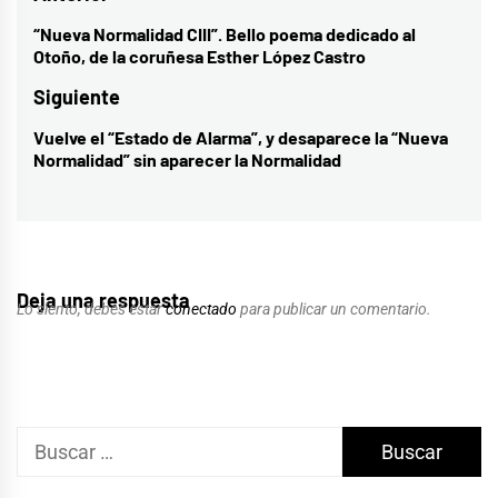
de
“Nueva Normalidad CIII”. Bello poema dedicado al
Entrada
Otoño, de la coruñesa Esther López Castro
entradas
anterior:
Siguiente
Vuelve el “Estado de Alarma”, y desaparece la “Nueva
Entrada
Normalidad” sin aparecer la Normalidad
siguiente:
Deja una respuesta
Lo siento, debes estar
conectado
para publicar un comentario.
Buscar: