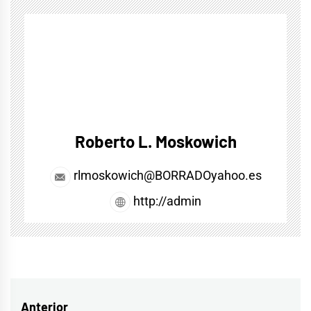
Roberto L. Moskowich
rlmoskowich@BORRADOyahoo.es
http://admin
Navegación
Anterior