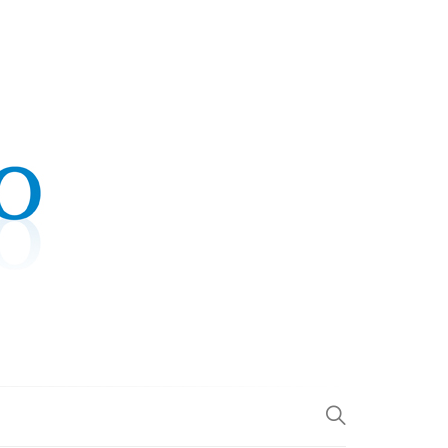
.COM
L