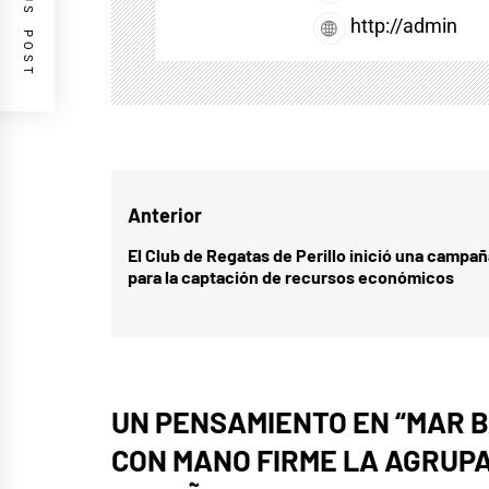
PREVIOUS POST
http://admin
Navegación
Anterior
de
El Club de Regatas de Perillo inició una campañ
Entrada
para la captación de recursos económicos
entradas
anterior:
UN PENSAMIENTO EN “
MAR B
CON MANO FIRME LA AGRUPA