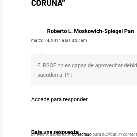
CORUÑA
”
Roberto L. Moskowich-Spiegel Pan
marzo 24, 2014 a las 8:32 am
El PSOE no es capaz de aprovechar debi
sacuden al PP.
Accede para responder
Deja una respuesta
Lo siento, debes estar
conectado
para publicar un coment