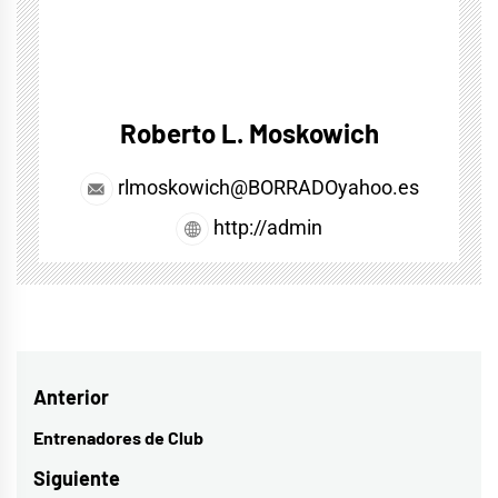
Roberto L. Moskowich
rlmoskowich@BORRADOyahoo.es
http://admin
Navegación
Anterior
de
Entrenadores de Club
Entrada
entradas
anterior:
Siguiente