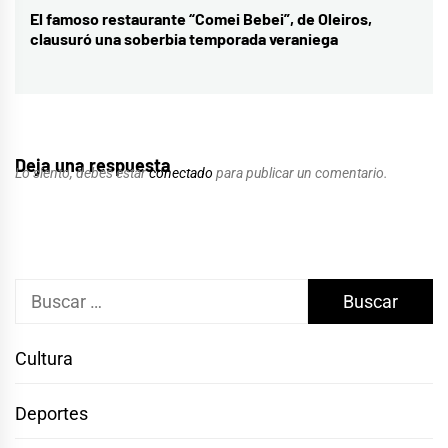
El famoso restaurante “Comei Bebei”, de Oleiros,
Entrada
clausuró una soberbia temporada veraniega
siguiente:
Deja una respuesta
Lo siento, debes estar
conectado
para publicar un comentario.
Buscar:
Cultura
Deportes