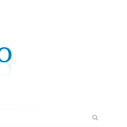
.COM
L