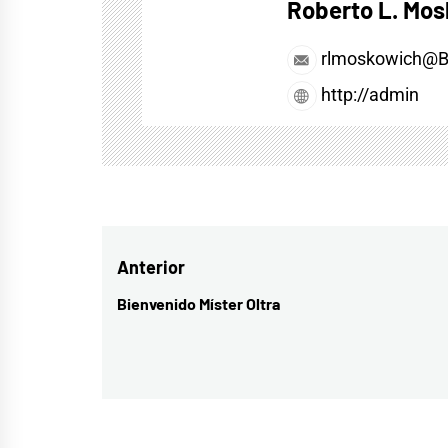
Roberto L. Mo
rlmoskowich@
http://admin
Navegación
Anterior
de
Bienvenido Míster Oltra
Entrada
entradas
anterior: