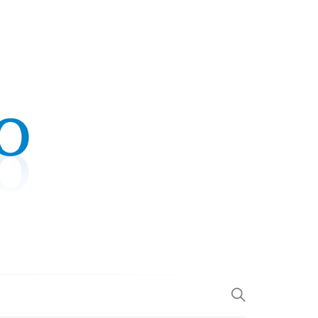
.COM
L