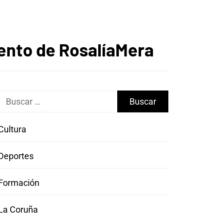
ento de RosalíaMera
Buscar:
Cultura
Deportes
Formación
La Coruña