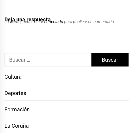
Deja una respuesta
Lo siento, debes estar
conectado
para publicar un comentario.
Buscar:
Cultura
Deportes
Formación
La Coruña