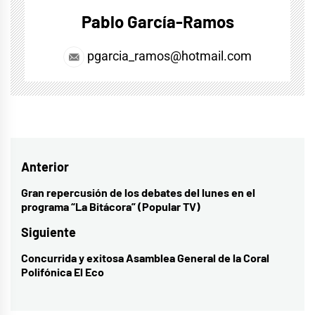
Pablo García-Ramos
pgarcia_ramos@hotmail.com
Navegación
Anterior
de
Gran repercusión de los debates del lunes en el
Entrada
programa “La Bitácora” (Popular TV)
entradas
anterior:
Siguiente
Concurrida y exitosa Asamblea General de la Coral
Entrada
Polifónica El Eco
siguiente: