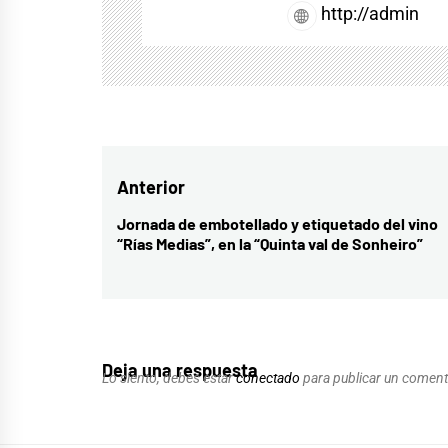
http://admin
Navegación
Anterior
de
Jornada de embotellado y etiquetado del vino
Entrada
“Rías Medias”, en la “Quinta val de Sonheiro”
entradas
anterior:
Deja una respuesta
Lo siento, debes estar
conectado
para publicar un coment