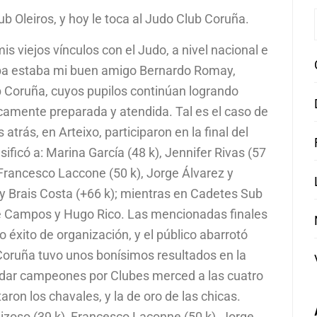
lub Oleiros, y hoy le toca al Judo Club Coruña.
s viejos vínculos con el Judo, a nivel nacional e
taba estaba mi buen amigo Bernardo Romay,
 Coruña, cuyos pupilos continúan logrando
camente preparada y atendida. Tal es el caso de
 atrás, en Arteixo, participaron en la final del
ficó a: Marina García (48 k), Jennifer Rivas (57
 Francesco Laccone (50 k), Jorge Álvarez y
 y Brais Costa (+66 k); mientras en Cadetes Sub
ge Campos y Hugo Rico. Las mencionadas finales
éxito de organización, y el público abarrotó
 Coruña tuvo unos bonísimos resultados en la
uedar campeones por Clubes merced a las cuatro
ron los chavales, y la de oro de las chicas.
izoso (39 k), Francesco Laconne (50 k), Jorge