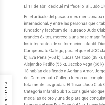
El 11 de abril dediqué mi “fedello” al Judo C
En el artículo del pasado mes mencionaba mi
internacional, y entre las personas que ci
fundador y factótum del laureado Judo Club
grandes éxitos, merced a una base magnífi
los integrantes de su formación infantil. Días
Campeonato Gallego, para el que el JCC clasi
k), Eva Pena (+63 k), Lucas Meizoso (38 k),
Alejandro Patiño (55 k), Jacobo Vega (66 k)
18 habían clasificado a Adriana Amor, Jor
del Campeonato Gallego fueron un completo 
PREVIOUS POST
totalmente las gradas. El Trison Judo Club
Categoría Infantil Sub 15, consiguiendo q
medallas de oro y una de plata que conquista
Lograron el oro: Eva Pena (+63 k), Lucas Me