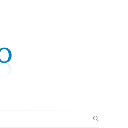
.COM
L