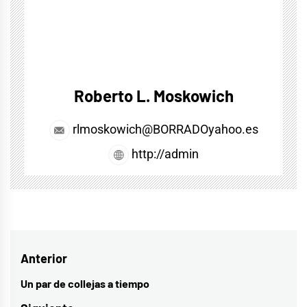
Roberto L. Moskowich
rlmoskowich@BORRADOyahoo.es
http://admin
Navegación
Anterior
de
Un par de collejas a tiempo
Entrada
anterior: