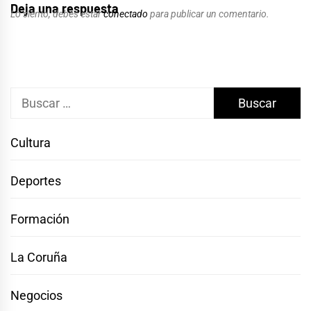
Deja una respuesta
Lo siento, debes estar
conectado
para publicar un comentario.
Buscar:
Cultura
Deportes
Formación
La Coruña
Negocios