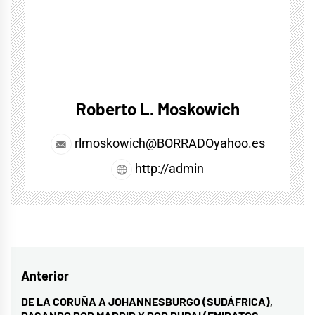
Roberto L. Moskowich
rlmoskowich@BORRADOyahoo.es
http://admin
Navegación
Anterior
de
DE LA CORUÑA A JOHANNESBURGO (SUDÁFRICA),
Entrada