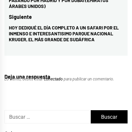
PASANDO POR MADRID Y POR DUBAI (EMIRATOS
entradas
anterior:
ÁRABES UNIDOS)
Siguiente
HOY DEDIQUÉ EL DÍA COMPLETO A UN SAFARI POR EL
Entrada
INMENSO E INTERESANTISIMO PARQUE NACIONAL
siguiente:
KRUGER, EL MÁS GRANDE DE SUDÁFRICA
Deja una respuesta
Lo siento, debes estar
conectado
para publicar un comentario.
Buscar: