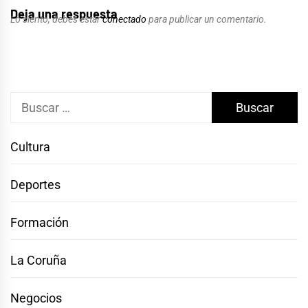
Deja una respuesta
Lo siento, debes estar
conectado
para publicar un comentario.
Buscar:
Cultura
Deportes
Formación
La Coruña
Negocios