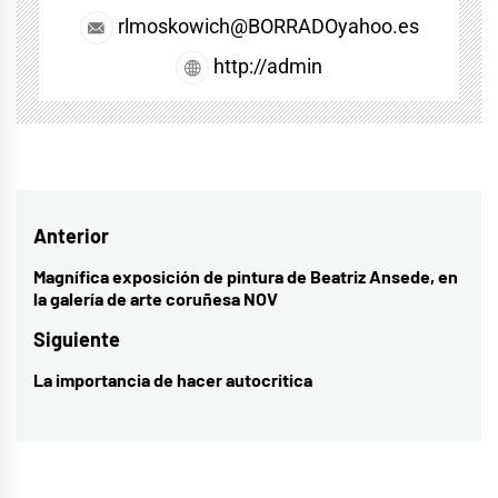
rlmoskowich@BORRADOyahoo.es
http://admin
Navegación
Anterior
de
Magnífica exposición de pintura de Beatriz Ansede, en
Entrada
la galería de arte coruñesa NOV
entradas
anterior:
Siguiente
La importancia de hacer autocritica
Entrada
siguiente: