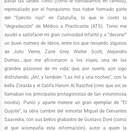
pasar las tardes Tonio (como le llamábamos en familia),
represaliado por el franquismo tras haber formado parte
del “Ejército rojo” en Cataluña, lo que le costó la
“degradación” de Médico a Practicante (ATS). Tonio me
ayudó a satisfacer mi gran curiosidad infantil y a “devorar”
un buen número de libros, entre los que recuerdo algunos
de Julio Verne, Zane Grey, Walter Scott, Alejandro
Dumas….que me aficionaron a los viajes, una de las
grandes pasiones de mi vida; que, por suerte, aún sigo
disfrutando. ¡Ah!, y también “Las mil y una noches”, con la
bella Zoraida y el Califa Harum Al Raschid (creo que así se
llamaban los principales protagonistas de tan voluminosa
novela). Punto y aparte merece un gran ejemplar de “El
Quijote”, la obra cumbre del inmortal Miguel de Cervantes
Saavedra, con sus bellos grabados de Gustavo Doré (como
el que acompaña esta información), autor a quien la