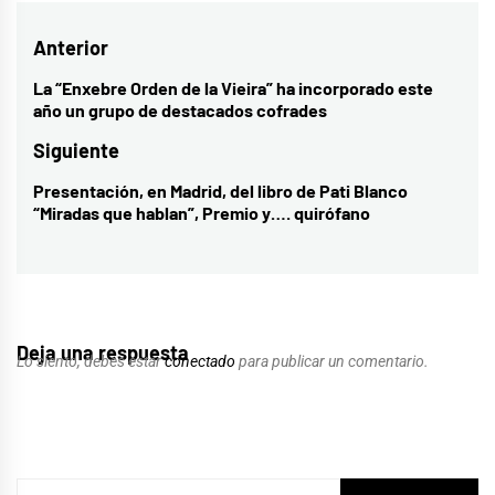
Navegación
Anterior
de
La “Enxebre Orden de la Vieira” ha incorporado este
Entrada
año un grupo de destacados cofrades
entradas
anterior:
Siguiente
Presentación, en Madrid, del libro de Pati Blanco
Entrada
“Miradas que hablan”, Premio y…. quirófano
siguiente:
Deja una respuesta
Lo siento, debes estar
conectado
para publicar un comentario.
Buscar: