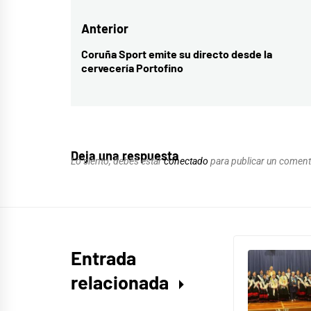
Navegación
Anterior
de
Coruña Sport emite su directo desde la
Entrada
cervecería Portofino
entradas
anterior:
Deja una respuesta
Lo siento, debes estar
conectado
para publicar un coment
Entrada
relacionada