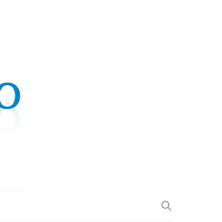
.COM
L