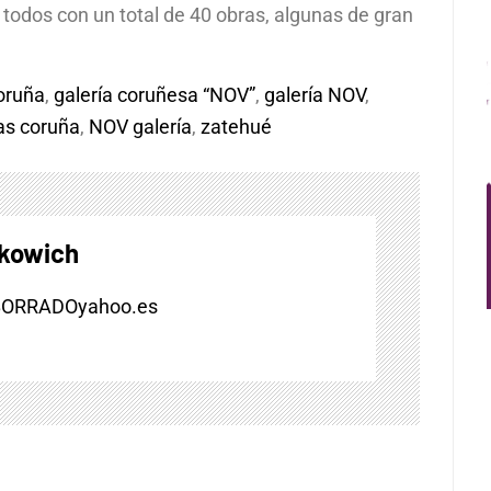
n todos con un total de 40 obras, algunas de gran
coruña
,
galería coruñesa “NOV”
,
galería NOV
,
as coruña
,
NOV galería
,
zatehué
skowich
BORRADOyahoo.es