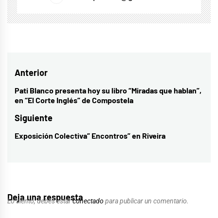
Navegación
Anterior
de
Pati Blanco presenta hoy su libro “Miradas que hablan”,
Entrada
en “El Corte Inglés” de Compostela
entradas
anterior:
Siguiente
Exposición Colectiva” Encontros” en Riveira
Entrada
siguiente:
Deja una respuesta
Lo siento, debes estar
conectado
para publicar un comentario.