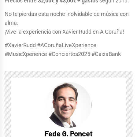
Precios entre
32,00€ y 43,00€ + gastos
según zona.
No te pierdas esta noche inolvidable de música con
alma.
¡Vive la experiencia con Xavier Rudd en A Coruña!
#XavierRudd #ACoruñaLiveXperience
#MusicXperience #Conciertos2025 #CaixaBank
Fede G. Poncet