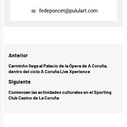
fedeponcet@pululart.com
Navegación
Anterior
de
Carminho llega al Palacio de la Ópera de A Coruña,
Entrada
dentro del ciclo A Coruña Live Xperience
entradas
anterior:
Siguiente
Comienzan las actividades culturales en el Sporting
Entrada
Club Casino de La Coruña
siguiente: