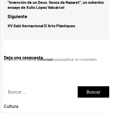
de
“Invención de un Deus. Xesús de Nazaret”, un soberbio
Entrada
ensayo de Xulio López Valcárcel
entradas
anterior:
Siguiente
XV Saló Iternacional D´Arts Plástiques
Entrada
siguiente:
Deja una respuesta
Lo siento, debes estar
conectado
para publicar un comentario.
Buscar:
Cultura