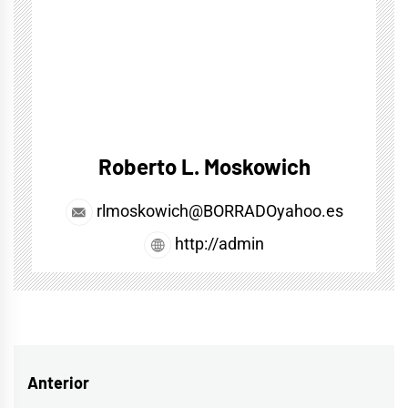
Roberto L. Moskowich
rlmoskowich@BORRADOyahoo.es
http://admin
Navegación
Anterior