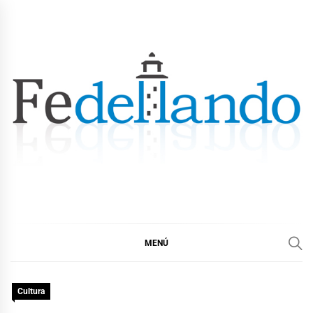
Ir
al
contenido
FEDELLANDO.COM
FEDELLANDO POR LA CORUÑA
MENÚ
Cultura