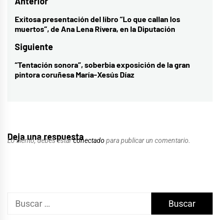
Navegación
Anterior
de
Exitosa presentación del libro “Lo que callan los
Entrada
muertos”, de Ana Lena Rivera, en la Diputación
entradas
anterior:
Siguiente
“Tentación sonora”, soberbia exposición de la gran
Entrada
pintora coruñesa María-Xesús Díaz
siguiente:
Deja una respuesta
Lo siento, debes estar
conectado
para publicar un comentario.
Buscar: