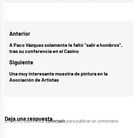
Navegación
Anterior
de
A Paco Vázquez solamente le faltó “salir a hombros”,
Entrada
tras su conferencia en el Casino
entradas
anterior:
Siguiente
Una muy interesante muestra de pintura en la
Entrada
Asociación de Artistas
siguiente:
Deja una respuesta
Lo siento, debes estar
conectado
para publicar un comentario.