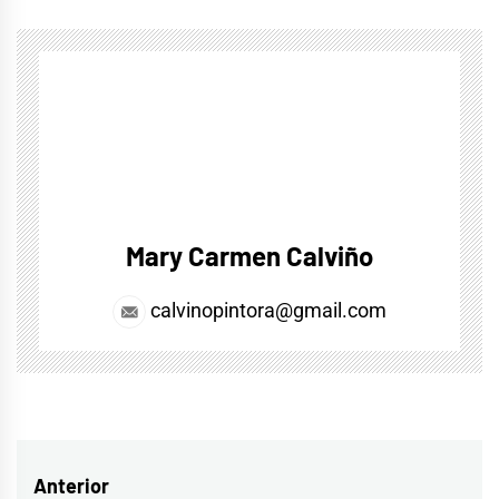
Mary Carmen Calviño
calvinopintora@gmail.com
Navegación
Anterior