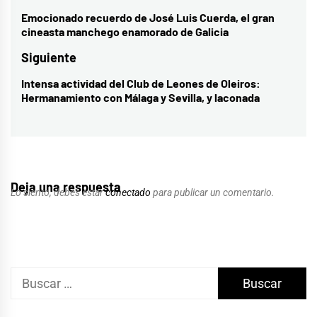
de
Emocionado recuerdo de José Luis Cuerda, el gran
Entrada
cineasta manchego enamorado de Galicia
entradas
anterior:
Siguiente
Intensa actividad del Club de Leones de Oleiros:
Entrada
Hermanamiento con Málaga y Sevilla, y laconada
siguiente:
Deja una respuesta
Lo siento, debes estar
conectado
para publicar un comentario.
Buscar: