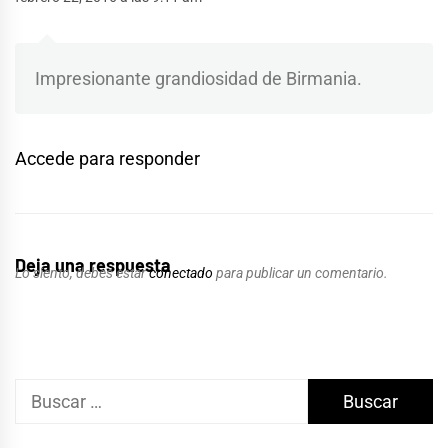
Impresionante grandiosidad de Birmania.
Accede para responder
Deja una respuesta
Lo siento, debes estar
conectado
para publicar un comentario.
Buscar: