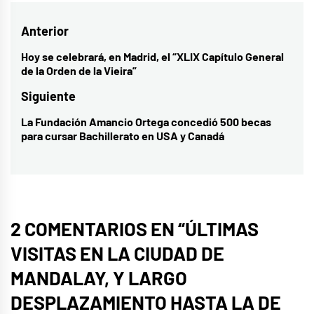
Navegación
Anterior
de
Hoy se celebrará, en Madrid, el “XLIX Capítulo General
Entrada
de la Orden de la Vieira”
entradas
anterior:
Siguiente
La Fundación Amancio Ortega concedió 500 becas
Entrada
para cursar Bachillerato en USA y Canadá
siguiente:
2 COMENTARIOS EN “
ÚLTIMAS
VISITAS EN LA CIUDAD DE
MANDALAY, Y LARGO
DESPLAZAMIENTO HASTA LA DE