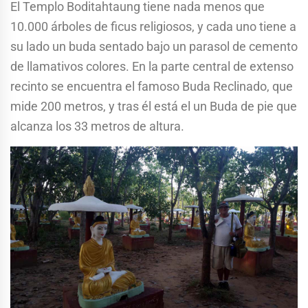
El Templo Boditahtaung tiene nada menos que
10.000 árboles de ficus religiosos, y cada uno tiene a
su lado un buda sentado bajo un parasol de cemento
de llamativos colores. En la parte central de extenso
recinto se encuentra el famoso Buda Reclinado, que
mide 200 metros, y tras él está el un Buda de pie que
alcanza los 33 metros de altura.