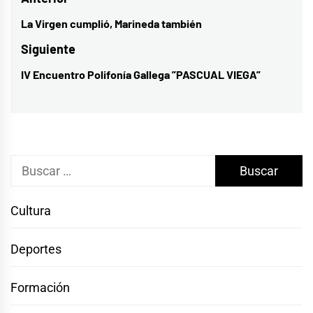
Navegación
de
La Virgen cumplió, Marineda también
Entrada
entradas
anterior:
Siguiente
IV Encuentro Polifonía Gallega ”PASCUAL VIEGA”
Entrada
siguiente:
Buscar:
Cultura
Deportes
Formación