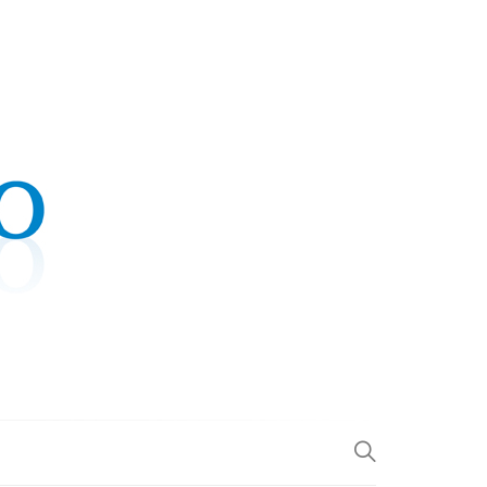
.COM
L