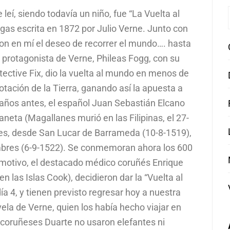
leí, siendo todavía un niño, fue “La Vuelta al
gas escrita en 1872 por Julio Verne. Junto con
aron en mí el deseo de recorrer el mundo…. hasta
l protagonista de Verne, Phileas Fogg, con su
tective Fix, dio la vuelta al mundo en menos de
rotación de la Tierra, ganando así la apuesta a
años antes, el español Juan Sebastián Elcano
neta (Magallanes murió en las Filipinas, el 27-
res, desde San Lucar de Barrameda (10-8-1519),
hombres (6-9-1522). Se conmemoran ahora los 600
e motivo, el destacado médico coruñés Enrique
 en las Islas Cook), decidieron dar la “Vuelta al
a 4, y tienen previsto regresar hoy a nuestra
ela de Verne, quien los había hecho viajar en
s coruñeses Duarte no usaron elefantes ni