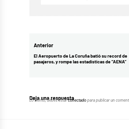
Navegación
Anterior
de
El Aeropuerto de La Coruña batió su record de
Entrada
pasajeros, y rompe las estadísticas de “AENA”
entradas
anterior:
Deja una respuesta
Lo siento, debes estar
conectado
para publicar un coment