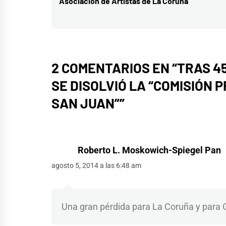
Asociación de Artistas de La Coruña
entradas
anterior:
2 COMENTARIOS EN “
TRAS 45
SE DISOLVIÓ LA “COMISIÓN
SAN JUAN”
”
Roberto L. Moskowich-Spiegel Pan
agosto 5, 2014 a las 6:48 am
Una gran pérdida para La Coruña y para G