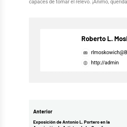
capaces de tomar el relevo. ¡Ánimo, querida
Roberto L. Mo
rlmoskowich@
http://admin
Navegación
Anterior
de
Exposición de Antonio L. Portero en la
Entrada