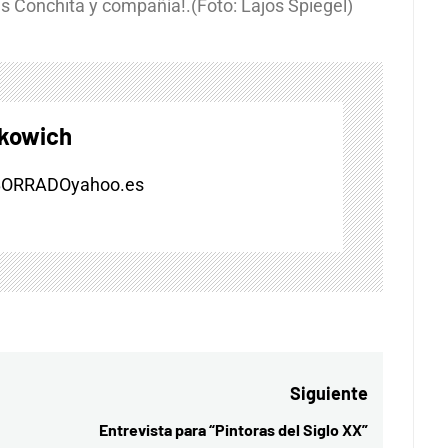
s Conchita y compañía!.(Foto: Lajos Spiegel)
skowich
BORRADOyahoo.es
Siguiente
Entrevista para “Pintoras del Siglo XX”
Entrada