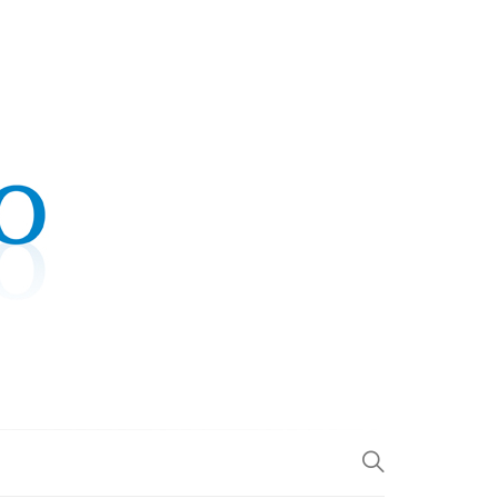
.COM
L