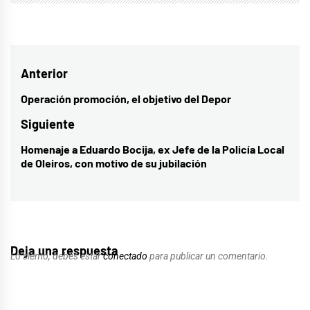
Navegación
Anterior
de
Operación promoción, el objetivo del Depor
Entrada
entradas
anterior:
Siguiente
Homenaje a Eduardo Bocija, ex Jefe de la Policía Local
Entrada
de Oleiros, con motivo de su jubilación
siguiente:
Deja una respuesta
Lo siento, debes estar
conectado
para publicar un comentario.