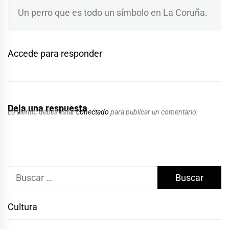
Un perro que es todo un símbolo en La Coruña.
Accede para responder
Deja una respuesta
Lo siento, debes estar
conectado
para publicar un comentario.
Buscar:
Cultura