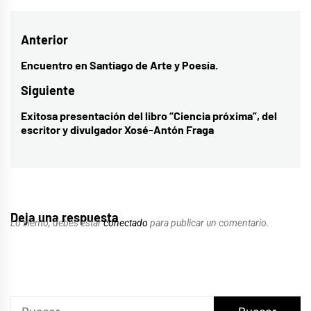
Navegación
Anterior
de
Encuentro en Santiago de Arte y Poesía.
Entrada
entradas
anterior:
Siguiente
Exitosa presentación del libro “Ciencia próxima”, del
Entrada
escritor y divulgador Xosé-Antón Fraga
siguiente:
Deja una respuesta
Lo siento, debes estar
conectado
para publicar un comentario.
Buscar: