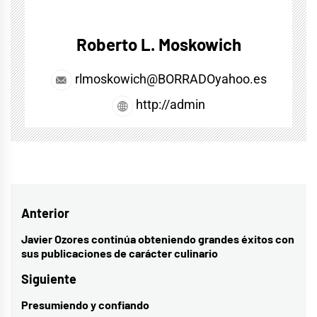
Roberto L. Moskowich
rlmoskowich@BORRADOyahoo.es
http://admin
Navegación
Anterior
de
Javier Ozores continúa obteniendo grandes éxitos con
Entrada
sus publicaciones de carácter culinario
entradas
anterior:
Siguiente
Presumiendo y confiando
Entrada