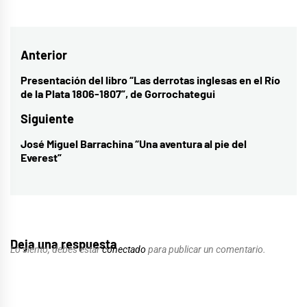
Navegación
Anterior
de
Presentación del libro “Las derrotas inglesas en el Río
Entrada
de la Plata 1806-1807”, de Gorrochategui
entradas
anterior:
Siguiente
José Miguel Barrachina “Una aventura al pie del
Entrada
Everest”
siguiente:
Deja una respuesta
Lo siento, debes estar
conectado
para publicar un comentario.