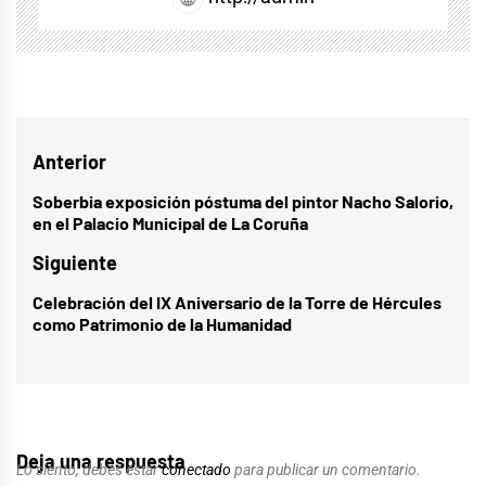
Navegación
Anterior
de
Soberbia exposición póstuma del pintor Nacho Salorio,
Entrada
en el Palacio Municipal de La Coruña
entradas
anterior:
Siguiente
Celebración del IX Aniversario de la Torre de Hércules
Entrada
como Patrimonio de la Humanidad
siguiente:
Deja una respuesta
Lo siento, debes estar
conectado
para publicar un comentario.