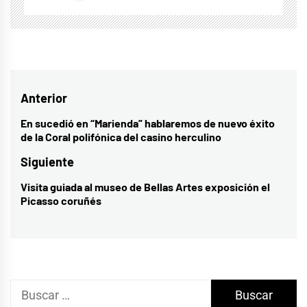
Navegación
Anterior
de
En sucedió en “Marienda” hablaremos de nuevo éxito
Entrada
de la Coral polifónica del casino herculino
entradas
anterior:
Siguiente
Visita guiada al museo de Bellas Artes exposición el
Entrada
Picasso coruñés
siguiente:
Buscar: