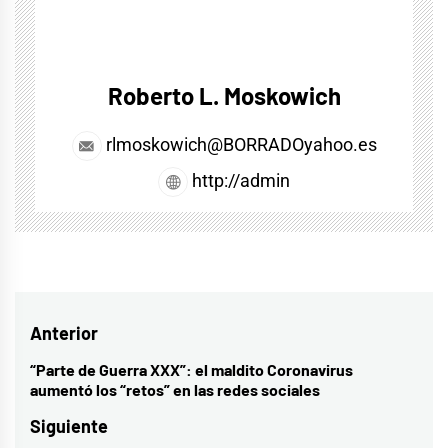
Roberto L. Moskowich
rlmoskowich@BORRADOyahoo.es
http://admin
Navegación
Anterior
de
“Parte de Guerra XXX”: el maldito Coronavirus
Entrada
aumentó los “retos” en las redes sociales
entradas
anterior:
Siguiente