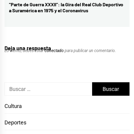
“Parte de Guerra XXXII”: la Gira del Real Club Deportivo
Entrada
a Suramérica en 1975 y el Coronavirus
siguiente:
Deja una respuesta
Lo siento, debes estar
conectado
para publicar un comentario.
Buscar:
Cultura
Deportes