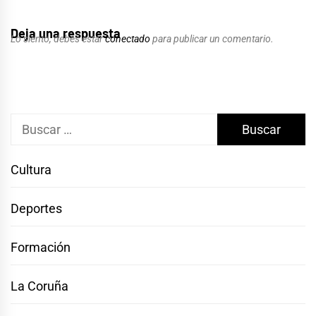
Deja una respuesta
Lo siento, debes estar
conectado
para publicar un comentario.
Buscar:
Cultura
Deportes
Formación
La Coruña