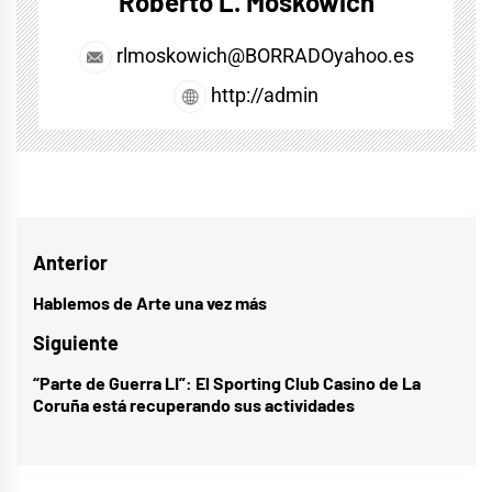
Roberto L. Moskowich
rlmoskowich@BORRADOyahoo.es
http://admin
Navegación
Anterior
de
Hablemos de Arte una vez más
Entrada
entradas
anterior:
Siguiente
“Parte de Guerra LI”: El Sporting Club Casino de La
Entrada
Coruña está recuperando sus actividades
siguiente: