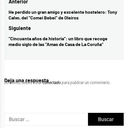
Navegación
Anterior
de
He perdido un gran amigo y excelente hostelero: Tony
Entrada
Calvo, del “Comei Bebei” de Oleiros
entradas
anterior:
Siguiente
“Cincuenta años de historia”: un libro que recoge
Entrada
medio siglo de las “Amas de Casa de La Coruña”
siguiente:
Deja una respuesta
Lo siento, debes estar
conectado
para publicar un comentario.
Buscar: