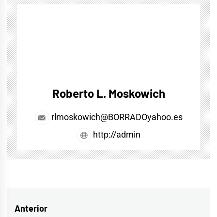
Roberto L. Moskowich
rlmoskowich@BORRADOyahoo.es
http://admin
Navegación
Anterior