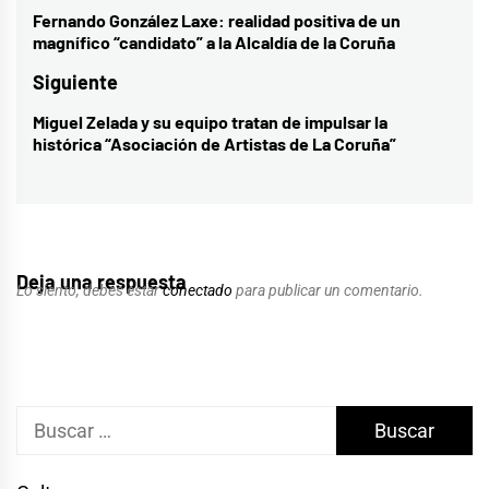
de
Fernando González Laxe: realidad positiva de un
Entrada
magnífico “candidato” a la Alcaldía de la Coruña
entradas
anterior:
Siguiente
Miguel Zelada y su equipo tratan de impulsar la
Entrada
histórica “Asociación de Artistas de La Coruña”
siguiente:
Deja una respuesta
Lo siento, debes estar
conectado
para publicar un comentario.
Buscar: