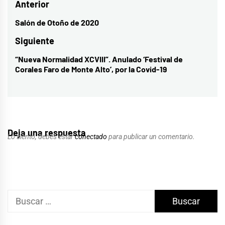
Navegación
Anterior
de
Salón de Otoño de 2020
Entrada
entradas
anterior:
Siguiente
“Nueva Normalidad XCVIII”. Anulado ‘Festival de
Entrada
Corales Faro de Monte Alto’, por la Covid-19
siguiente:
Deja una respuesta
Lo siento, debes estar
conectado
para publicar un comentario.
Buscar: