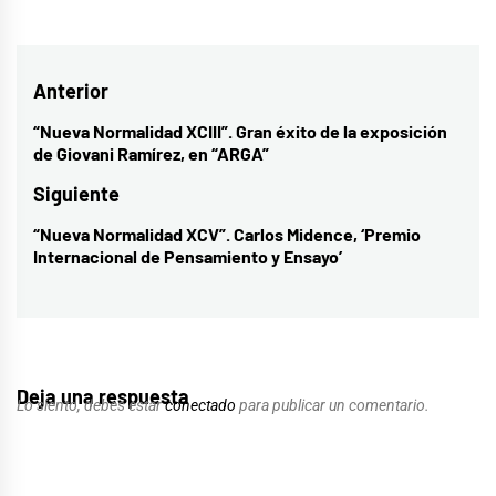
Navegación
Anterior
de
“Nueva Normalidad XCIII”. Gran éxito de la exposición
Entrada
de Giovani Ramírez, en “ARGA”
entradas
anterior:
Siguiente
“Nueva Normalidad XCV”. Carlos Midence, ‘Premio
Entrada
Internacional de Pensamiento y Ensayo’
siguiente:
Deja una respuesta
Lo siento, debes estar
conectado
para publicar un comentario.