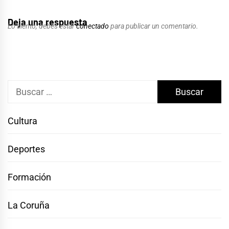
Deja una respuesta
Lo siento, debes estar
conectado
para publicar un comentario.
Buscar:
Cultura
Deportes
Formación
La Coruña