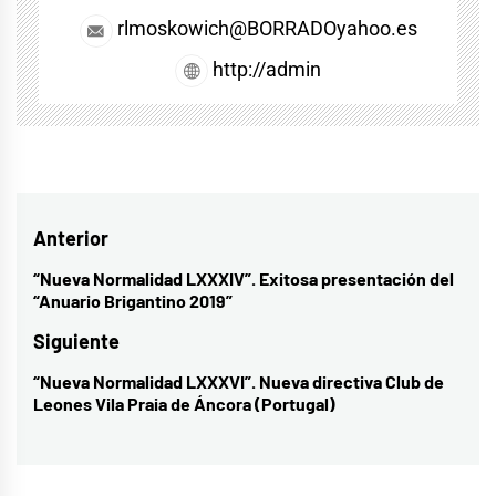
rlmoskowich@BORRADOyahoo.es
http://admin
Navegación
Anterior
de
“Nueva Normalidad LXXXIV”. Exitosa presentación del
Entrada
“Anuario Brigantino 2019”
entradas
anterior:
Siguiente
“Nueva Normalidad LXXXVI”. Nueva directiva Club de
Entrada
Leones Vila Praia de Áncora (Portugal)
siguiente: